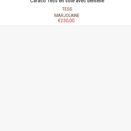
Caraco Tess en soie avec dentelle
TESS
MARJOLAINE
€
230,00