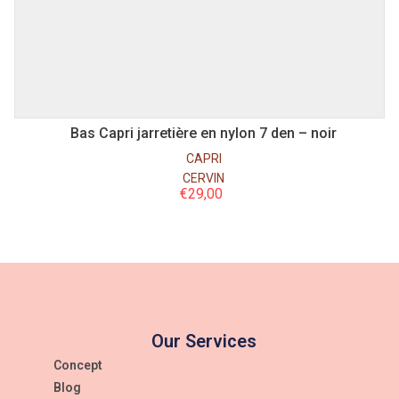
L
XS
S
M
XL
XXL
3XL
Bas Capri jarretière en nylon 7 den – noir
CAPRI
CERVIN
€
29,00
Our Services
Concept
Blog