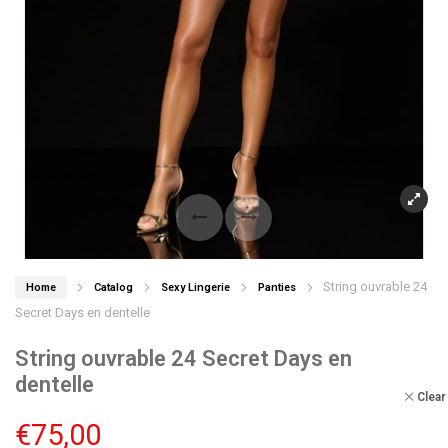
String ouvrable 24
Home
Catalog
Sexy Lingerie
Panties
Secret Days en dentelle
String ouvrable 24 Secret Days en
dentelle
Clear
€
75,00