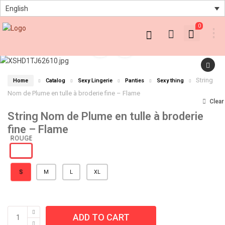
English
0
String
Home
Catalog
Sexy Lingerie
Panties
Sexy thing
Nom de Plume en tulle à broderie fine – Flame
Clear
String Nom de Plume en tulle à broderie
fine – Flame
S
M
L
XL
ADD TO CART