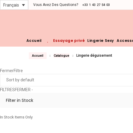
Vous Avez Des Questions?
Français
+33 1 43 27 54 03
Accueil
Essayage privé
Lingerie Sexy
Accesso
Lingerie déguisement
Accueil
Catalogue
Fermer
Filtre
Sort by default
FILTRES
FERMER -
Filter in Stock
In Stock Items Only