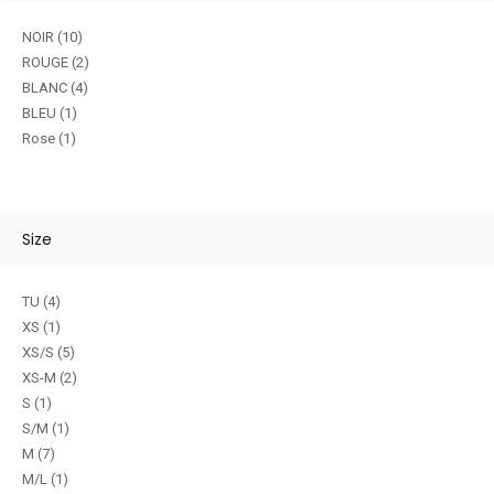
NOIR
(10)
ROUGE
(2)
BLANC
(4)
BLEU
(1)
Rose
(1)
Size
TU
(4)
XS
(1)
XS/S
(5)
XS-M
(2)
S
(1)
S/M
(1)
M
(7)
M/L
(1)