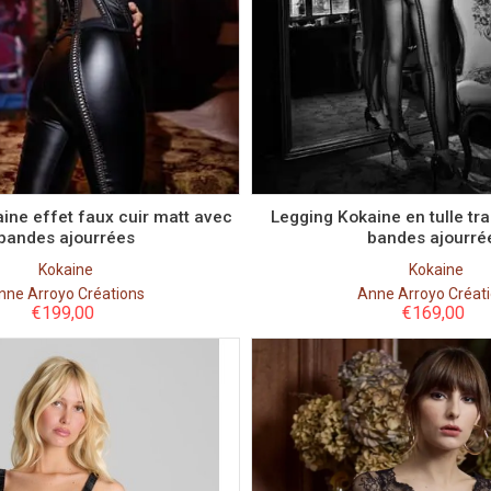
Taille
Taille
S
XS
M
L
S
ine effet faux cuir matt avec
Legging Kokaine en tulle tr
bandes ajourrées
bandes ajourré
Kokaine
Kokaine
nne Arroyo Créations
Anne Arroyo Créat
€
199,00
€
169,00