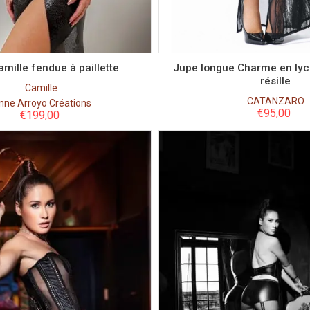
S
S
M
L
M
L
mille fendue à paillette
Jupe longue Charme en lycr
résille
Camille
CATANZARO
nne Arroyo Créations
€
95,00
€
199,00
Couleur
Couleur