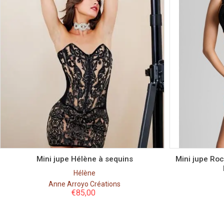
Couleur
Taille
S
M
L
Mini jupe Hélène à sequins
Mini jupe Roc
Hélène
Anne Arroyo Créations
€
85,00