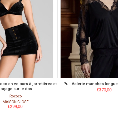
Couleur
Couleur
Taille
Taille
S
36
M
L
42
46
oco en velours à jarretières et
Pull Valerie manches longue
laçage sur le dos
€
370,00
Rococo
MAISON CLOSE
€
299,00