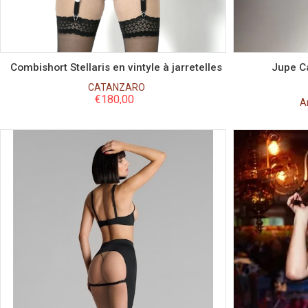
S
M
L
Combishort Stellaris en vintyle à jarretelles
Jupe Ca
CATANZARO
€
180,00
A
Couleur