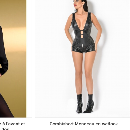
Couleur
Taille
S
M
L
à l’avant et
Combishort Monceau en wetlook
u dos