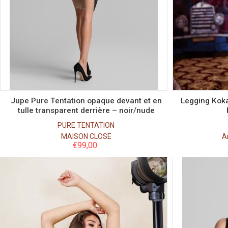
Taille
S
M
L
Jupe Pure Tentation opaque devant et en
Legging Koka
tulle transparent derrière – noir/nude
PURE TENTATION
MAISON CLOSE
A
€
99,00