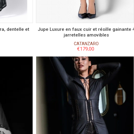
M
a, dentelle et
Jupe Luxure en faux cuir et résille gainante 
jarretelles amovibles
CATANZARO
€
179,00
Couleur