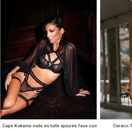
Couleur
Taille
TU
Cape Kokaine voile en tulle ajourée faux cuir
Caraco T