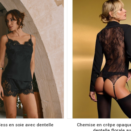
Couleur
Couleur
Taille
Taille
36
S
38
40
M
L
ess en soie avec dentelle
Chemise en crêpe opaque 
dentelle florale a