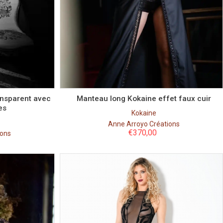
Taille
XS
S
ansparent avec
Manteau long Kokaine effet faux cuir
es
Kokaine
Anne Arroyo Créations
€
370,00
ions