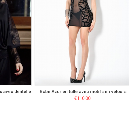
Couleur
Taille
S
M
L
XL
s avec dentelle
Robe Azur en tulle avec motifs en velours
€
110,00