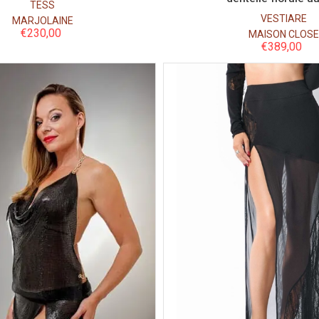
TESS
VESTIARE
MARJOLAINE
€
230,00
MAISON CLOSE
€
389,00
Couleur
Couleur
Taille
Taille