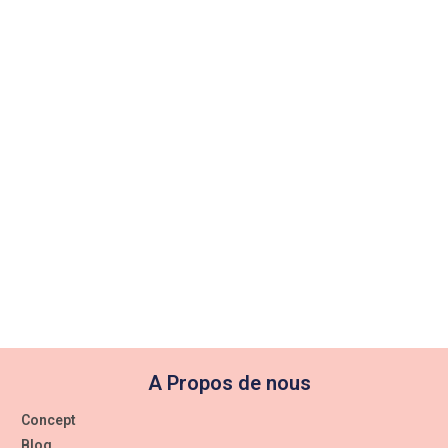
TU
Kimono Cosmic Dream en satin à broderie sur les épaules e
les manches
Cosmic Dream
ATELIER AMOUR
€
185,00
A Propos de nous
Concept
Blog