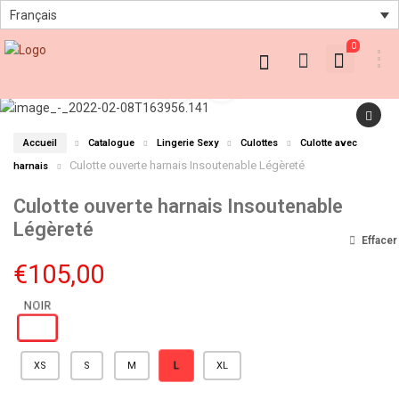
Français
0
Accueil
Catalogue
Lingerie Sexy
Culottes
Culotte avec
Culotte ouverte harnais Insoutenable Légèreté
harnais
Culotte ouverte harnais Insoutenable
Légèreté
Effacer
€
105,00
L
XS
S
M
XL