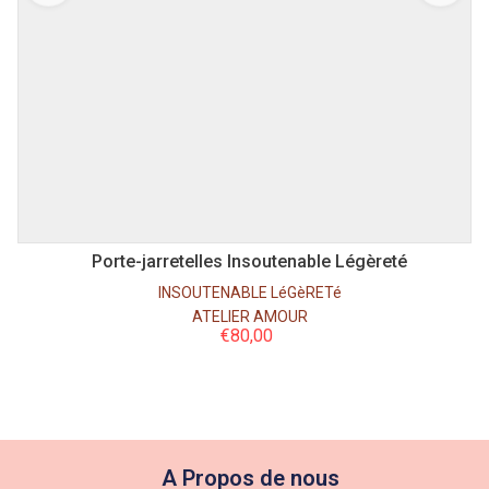
S/M
L-XL
Porte-jarretelles Insoutenable Légèreté
INSOUTENABLE LéGèRETé
ATELIER AMOUR
€
80,00
A Propos de nous