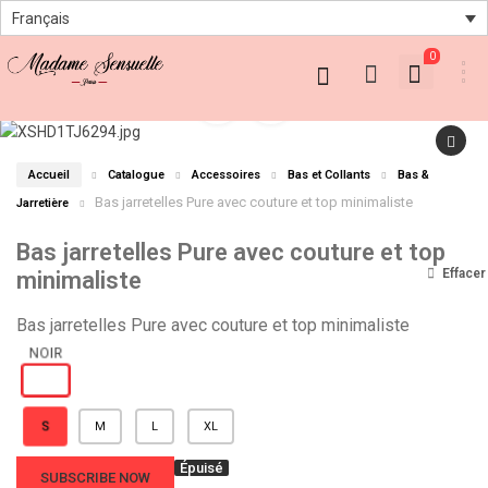
Français
0
Accueil
Catalogue
Accessoires
Bas et Collants
Bas &
Bas jarretelles Pure avec couture et top minimaliste
Jarretière
Bas jarretelles Pure avec couture et top
Effacer
minimaliste
Bas jarretelles Pure avec couture et top minimaliste
S
M
L
XL
Épuisé
SUBSCRIBE NOW