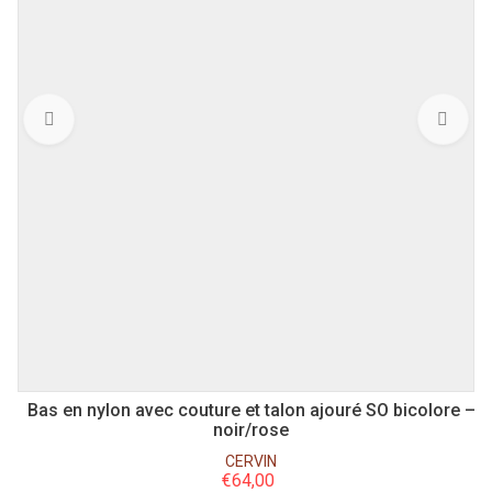
L
XS
S
M
XL
3XL
Bas en nylon avec couture et talon ajouré SO bicolore –
noir/rose
CERVIN
€
64,00