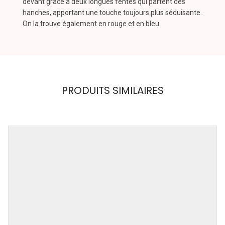
devant
grâce
à
deux
longues
fentes
qui
partent
des
hanches,
apportant
une
touche
toujours
plus
séduisante.
On
la
trouve
également
en
rouge
et
en
bleu.
PRODUITS SIMILAIRES
Impudique
Couleur
NOIR, ROUGE
Taille
S, M, L, XL
Article