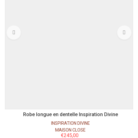
PF703703V10
L
S
M
XL
Robe longue en dentelle Inspiration Divine
R
INSPIRATION DIVINE
MAISON CLOSE
€
245,00