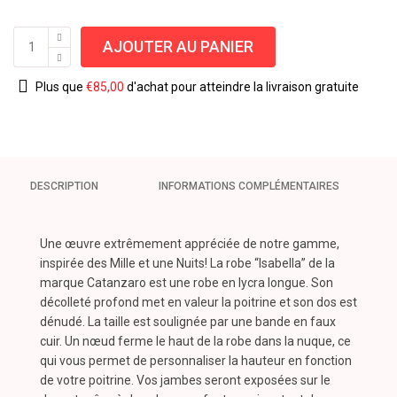
AJOUTER AU PANIER
Plus que
€
85,00
d'achat pour atteindre la livraison gratuite
DESCRIPTION
INFORMATIONS COMPLÉMENTAIRES
Une
œuvre
extrêmement
appréciée
de
notre
gamme,
inspirée
des
Mille
et
une
Nuits!
La robe “Isabella” de la
marque Catanzaro
est
une
robe
en
lycra
longue.
Son
décolleté
profond
met
en
valeur
la
poitrine
et
son
dos
est
dénudé.
La
taille
est
soulignée
par
une
bande
en
faux
cuir.
Un
nœud
ferme
le
haut
de
la
robe
dans
la
nuque,
ce
qui
vous
permet
de
personnaliser
la
hauteur
en
fonction
de
votre
poitrine.
Vos
jambes
seront
exposées
sur
le