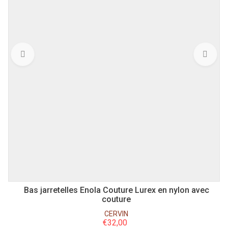
XS
S
M
L
XL
XXL
3XL
Bas jarretelles Enola Couture Lurex en nylon avec
couture
CERVIN
€
32,00