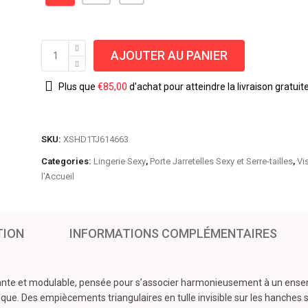
AJOUTER AU PANIER
Plus que
€
85,00
d'achat pour atteindre la livraison gratuit
SKU:
XSHD1TJ614663
Categories:
Lingerie Sexy
,
Porte Jarretelles Sexy et Serre-tailles
,
Vi
l'Accueil
TION
INFORMATIONS COMPLÉMENTAIRES
légante et modulable, pensée pour s’associer harmonieusement à un ense
ique. Des empiècements triangulaires en tulle invisible sur les hanches s