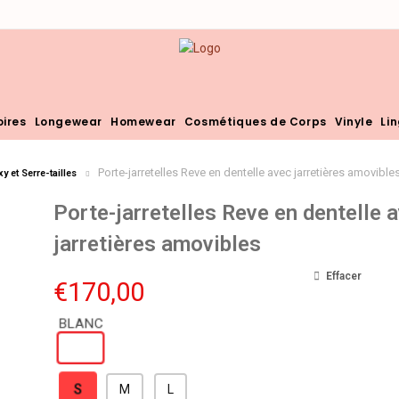
ires
Longewear
Homewear
Cosmétiques de Corps
Vinyle
Li
Porte-jarretelles Reve en dentelle avec jarretières amovible
y et Serre-tailles
Porte-jarretelles Reve en dentelle 
jarretières amovibles
Effacer
€
170,00
S
M
L