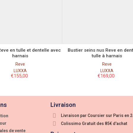
Taille
Taille
S
S
M
L
M
L
eve en tulle et dentelle avec
Bustier seins nus Reve en dent
harnais
tulle à harnais
Reve
Reve
LUXXA
LUXXA
€
155,00
€
169,00
ons
Livraison
Livraison par Coursier sur Paris en 
ition
tour
Colissimo Gratuit des 85€ d'achat
ales de vente