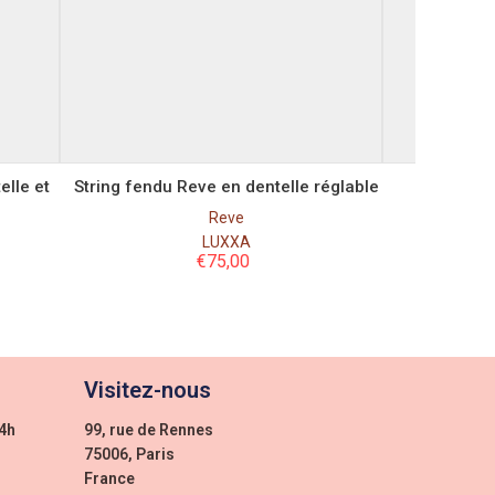
Taille
S
M
L
elle et
String fendu Reve en dentelle réglable
String Re
Reve
LUXXA
€
75,00
Visitez-nous
24h
99, rue de Rennes
75006, Paris
France