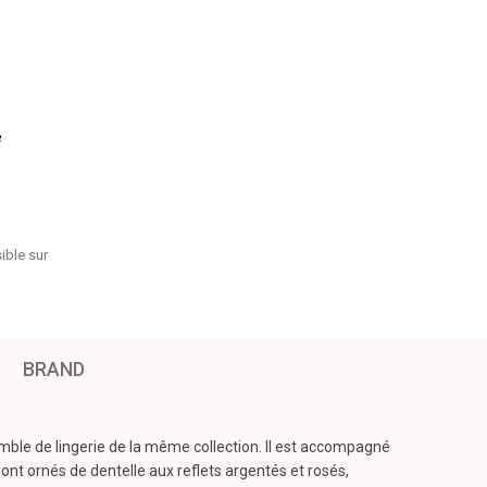
e
sible sur
BRAND
mble de lingerie de la même collection. Il est accompagné
ont ornés de dentelle aux reflets argentés et rosés,