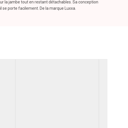
 sur la jambe tout en restant détachables. Sa conception
, il se porte facilement. De la marque Luxxa.
e, chez Madame Sensuelle: Web & boutique Paris
Couleur