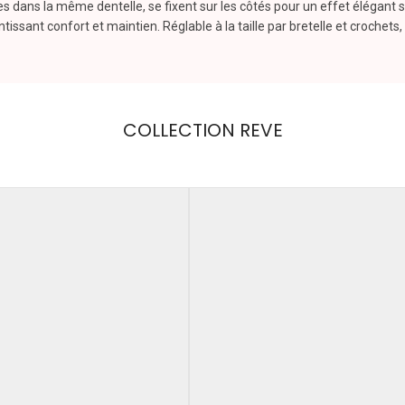
sées dans la même dentelle, se fixent sur les côtés pour un effet élégant
tissant confort et maintien. Réglable à la taille par bretelle et crochets
COLLECTION REVE
LUXXA
Elixir, Girly, Borsalino, Nougat, Cachou Noir, Cachou à Franges, Balanc
Couleur
Couleur
75006 sans RV ou
Essayage privé
.