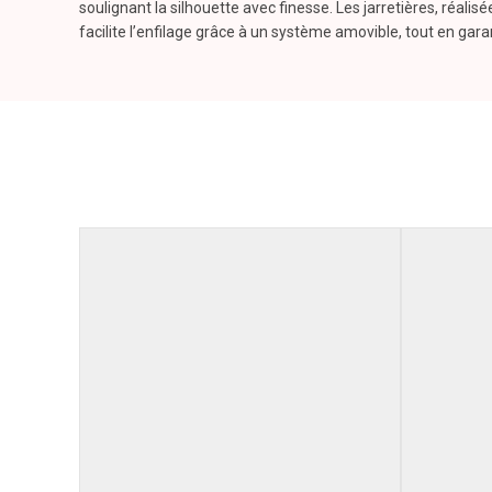
soulignant la silhouette avec finesse. Les jarretières, réali
facilite l’enfilage grâce à un système amovible, tout en garan
LUXXA
Poids
0,001
kg
Couleur
BLANC
Taille
S, M, L
Découvrez les collections sexy : Capeline, Rêve, Balance, 
Couleur
Collecte
Reve