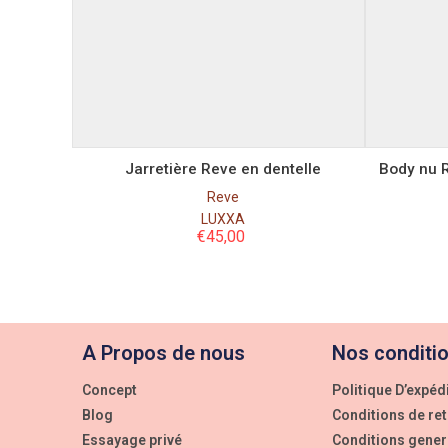
Taille
S
M
L
Jarretière Reve en dentelle
Body nu R
Reve
LUXXA
€
45,00
A Propos de nous
Nos conditi
Concept
Politique D’expéd
Blog
Conditions de re
Essayage privé
Conditions gener