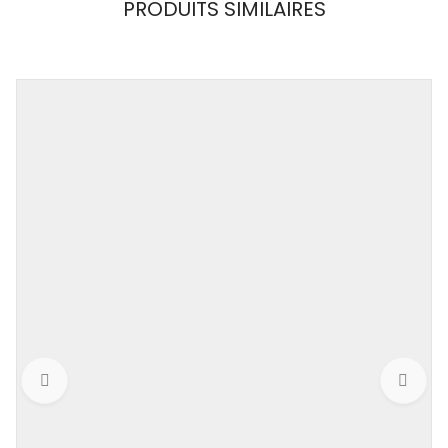
PRODUITS SIMILAIRES
Impudique
Poids
0,001 kg
Couleur
NOIR
Taille
S, M, L