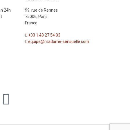
 en 24h
99, rue de Rennes
at
75006, Paris
France
+33 1 43 27 54 03
equipe@madame-sensuelle.com