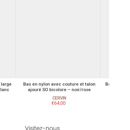
L
XL
3XL
 large
Bas en nylon avec couture et talon
Bas en nylo
blanc
ajouré SO bicolore – noir/rose
talon gé
CERVIN
€
64,00
Visitez-nous