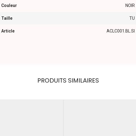
Couleur
NOIR
Taille
TU
Article
ACLC001.BL.SI
XS
PRODUITS SIMILAIRES
Couleur
S
M
Taille
L
XS