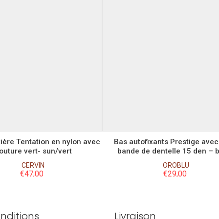
XL
S
M
XXL
3XL
L
tière Tentation en nylon avec
Bas autofixants Prestige avec
outure vert- sun/vert
bande de dentelle 15 den – 
CERVIN
OROBLU
€
47,00
€
29,00
nditions
Livraison