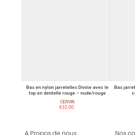
XL
XXL
3XL
Bas en nylon jarretelles Divine avec le
Bas jarre
top en dentelle rouge – nude/rouge
c
CERVIN
€
32,00
A Propos de nous
Nos co